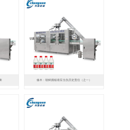
来
修木：朝鲜拥核谁应当负历史责任（之一）