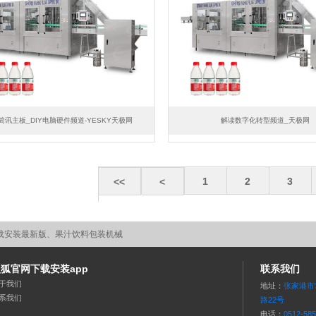
简讯主板_DIY电脑硬件频道-YESKY天极网
解读数字化转型频道_天极网
1
2
3
<<
<
载安装最新版
、果汁饮料包装机械
狐官网下载安装app
联系我们
于我们
地址：
张家港市
系我们
路22号
电话：
0512-58