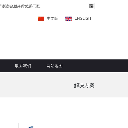
生产线整合服务的优质厂家。
中文版
ENGLISH
联系我们
网站地图
解决方案