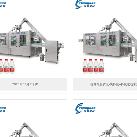
2024年02月11日B
掠夺最新资讯-快科技--科技改动未