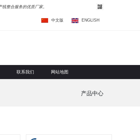
生产线整合服务的优质厂家。
中文版
ENGLISH
联系我们
网站地图
产品中心