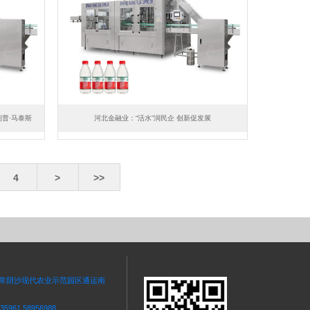
普·马泰斯
河北金融业：“活水”润民企 创新促发展
4
>
>>
常阴沙现代农业示范园区通运南
535961
58956988