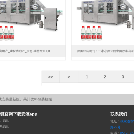
房地产_建材房地产_信息-建材网第1页
德国经济周刊：一家小德企的中国故事-菲利
1
2
3
<<
<
载安装最新版
、果汁饮料包装机械
狐官网下载安装app
联系我们
于我们
地址：
张家港市
系我们
路22号
电话：
0512-58