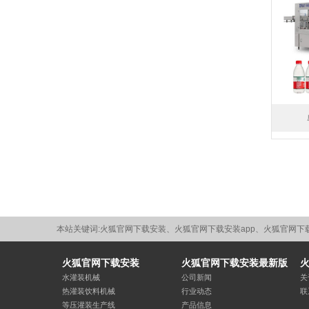
本站关键词:
火狐官网下载安装
、
火狐官网下载安装app
、
火狐官网下
火狐官网下载安装
火狐官网下载安装最新版
火
水灌装机械
公司新闻
关
热灌装饮料机械
行业动态
联
等压灌装生产线
产品信息