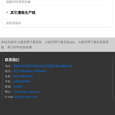
碳酸饮料灌装机械
其它灌装生产线
酒类灌装机
本站关键词:
火狐官网下载安装
、
火狐官网下载安装app
、
火狐官网下载安装最新
版
、果汁饮料包装机械
联系我们
地址：
张家港市常阴沙现代农业示范园区通运南路22号
电话：
0512-58535961
58956988
传真：
0512-58535961
手机：
13606229040
邮编：
215600
网址：
www.xmdz-auto.com
E-mail:
fxz@sanxinjx.com