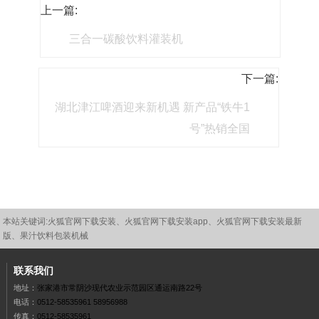
上一篇:
三合一碳酸饮料灌装机
下一篇:
湖北津江啤酒迎来新机遇 新产品“铁牛1
号”热销全国
本站关键词:
火狐官网下载安装
、
火狐官网下载安装app
、
火狐官网下载安装最新
版
、果汁饮料包装机械
联系我们
地址：
张家港市常阴沙现代农业示范园区通运南路22号
电话：
0512-58535961
58956988
传真：
0512-58535961