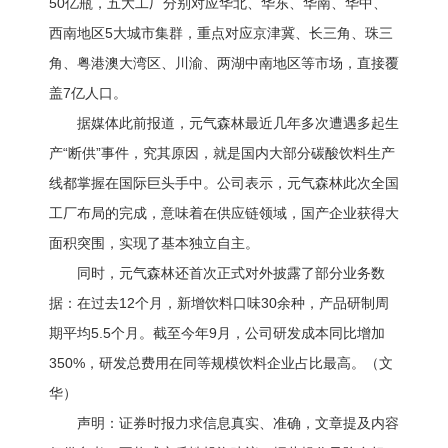
50亿瓶，五大工厂分别对应华北、华东、华南、华中、
西南地区5大城市集群，重点对应京津冀、长三角、珠三
角、粤港澳大湾区、川渝、两湖中南地区等市场，直接覆
盖7亿人口。
据媒体此前报道，元气森林最近几年多次遭遇多起生
产“断供”事件，究其原因，就是国内大部分碳酸饮料生产
线都掌握在国际巨头手中。公司表示，元气森林此次全国
工厂布局的完成，意味着在供应链领域，国产企业获得大
面积突围，实现了基本独立自主。
同时，元气森林还首次正式对外披露了部分业务数
据：在过去12个月，新增饮料口味30余种，产品研制周
期平均5.5个月。截至今年9月，公司研发成本同比增加
350%，研发总费用在同等规模饮料企业占比最高。（文
华）
声明：证券时报力求信息真实、准确，文章提及内容