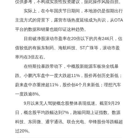
仅供参考，不构成实质性投资建议，据此操作风险自担。
实际上，在今年国庆节日期间，本地游仍是假期出行
主流方式的背景下，露营市场热度延续成为共识，从OTA
平台的数据和销量也能印证这种趋势。
目前破净股滚动市盈率在20倍以下的共有246只，估
值较低的有振东制药、海航科技、ST广珠等，滚动市盈
率均在3倍左右。
在特斯拉暴跌带动下，中概股新能源车板块全线暴
跌。小鹏汽车盘中一度大跌超11%，股价再创历史新低；
蔚来盘中亦重挫超11%，股价创4个月来新低；理想汽车
一度跌逾8%。
9月以来无人驾驶概念股整体表现低迷。截至9月29
日，概念股平均跌幅达到7%，跑输同期上证指数。数源
科技、东田微、通宇通讯、联合光电、华锋股份等跌幅超
过20%。